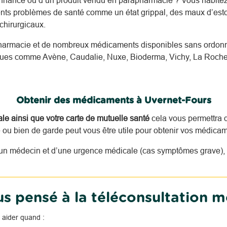
nnance ou d’un produit vendu en parapharmacie ? Vous habite
rents problèmes de santé comme un état grippal, des maux d’esto
hirurgicaux.
harmacie et de nombreux médicaments disponibles sans ordonna
nnues comme Avène, Caudalie, Nuxe, Bioderma, Vichy, La Roche
Obtenir des médicaments à Uvernet-Fours
tale ainsi que votre carte de mutuelle santé
cela vous permettra d
u bien de garde peut vous être utile pour obtenir vos médicam
n médecin et d’une urgence médicale (cas symptômes grave), i
s pensé à la téléconsultation m
 aider quand :