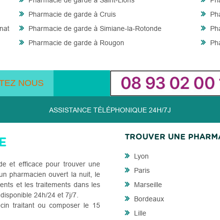
Pharmacie de garde à Saint-Lions
Pha
Pharmacie de garde à Cruis
Pha
nat
Pharmacie de garde à Simiane-la-Rotonde
Pha
Pharmacie de garde à Rougon
Pha
TEZ NOUS
ASSISTANCE TÉLÉPHONIQUE 24H/7J
TROUVER UNE PHARM
Lyon
de et efficace pour trouver une
Paris
n pharmacien ouvert la nuit, le
ents et les traitements dans les
Marseille
 disponible 24h/24 et 7j/7.
Bordeaux
cin traitant ou composer le 15
Lille