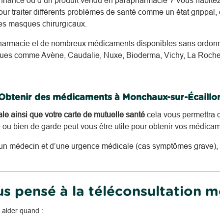
nnance ou d’un produit vendu en parapharmacie ? Vous habite
r traiter différents problèmes de santé comme un état grippal, 
des masques chirurgicaux.
harmacie et de nombreux médicaments disponibles sans ordonna
nnues comme Avène, Caudalie, Nuxe, Bioderma, Vichy, La Roche
Obtenir des médicaments à Monchaux-sur-Écaillo
tale ainsi que votre carte de mutuelle santé
cela vous permettra d
u bien de garde peut vous être utile pour obtenir vos médicam
n médecin et d’une urgence médicale (cas symptômes grave), i
s pensé à la téléconsultation m
 aider quand :