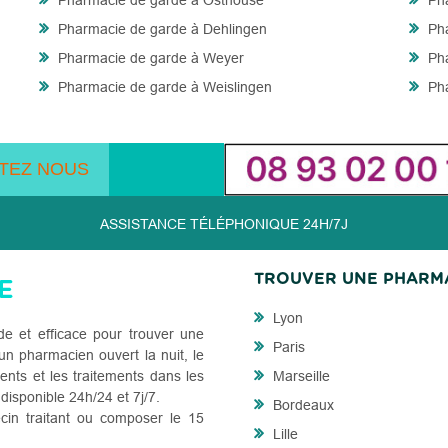
Pharmacie de garde à Osthouse
Pha
Pharmacie de garde à Dehlingen
Pha
Pharmacie de garde à Weyer
Pha
Pharmacie de garde à Weislingen
Pha
TEZ NOUS
ASSISTANCE TÉLÉPHONIQUE 24H/7J
TROUVER UNE PHARM
Lyon
de et efficace pour trouver une
Paris
n pharmacien ouvert la nuit, le
ents et les traitements dans les
Marseille
 disponible 24h/24 et 7j/7.
Bordeaux
cin traitant ou composer le 15
Lille