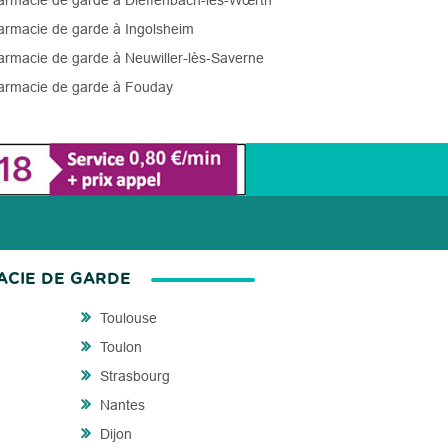
rmacie de garde à Dieffenbach-lès-Wœrth
rmacie de garde à Ingolsheim
rmacie de garde à Neuwiller-lès-Saverne
rmacie de garde à Fouday
ACIE DE GARDE
Toulouse
Toulon
Strasbourg
Nantes
Dijon