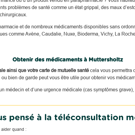
nnance ou d’un produit vendu en parapharmacie ? Vous habitez
rents problèmes de santé comme un état grippal, des maux d’esto
hirurgicaux.
harmacie et de nombreux médicaments disponibles sans ordonna
nnues comme Avène, Caudalie, Nuxe, Bioderma, Vichy, La Roche
Obtenir des médicaments à Muttersholtz
tale ainsi que votre carte de mutuelle santé
cela vous permettra d
u bien de garde peut vous être utile pour obtenir vos médicam
n médecin et d’une urgence médicale (cas symptômes grave), i
s pensé à la téléconsultation m
 aider quand :