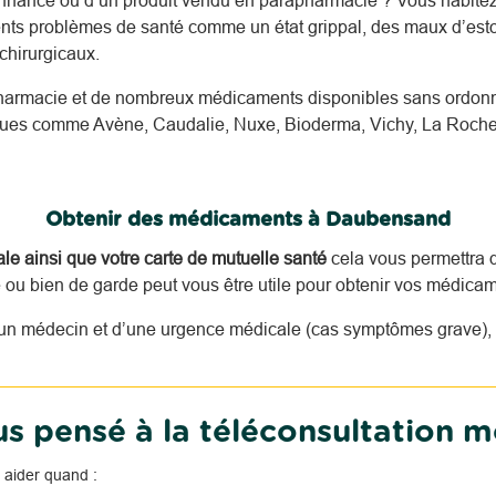
nnance ou d’un produit vendu en parapharmacie ? Vous habit
rents problèmes de santé comme un état grippal, des maux d’esto
hirurgicaux.
harmacie et de nombreux médicaments disponibles sans ordonna
nnues comme Avène, Caudalie, Nuxe, Bioderma, Vichy, La Roche
Obtenir des médicaments à Daubensand
tale ainsi que votre carte de mutuelle santé
cela vous permettra d
u bien de garde peut vous être utile pour obtenir vos médicam
n médecin et d’une urgence médicale (cas symptômes grave), i
s pensé à la téléconsultation m
 aider quand :