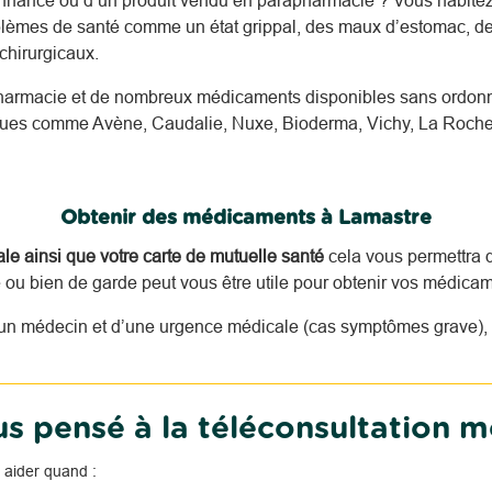
nnance ou d’un produit vendu en parapharmacie ? Vous habite
oblèmes de santé comme un état grippal, des maux d’estomac, des
hirurgicaux.
harmacie et de nombreux médicaments disponibles sans ordonna
nnues comme Avène, Caudalie, Nuxe, Bioderma, Vichy, La Roche
Obtenir des médicaments à Lamastre
tale ainsi que votre carte de mutuelle santé
cela vous permettra d
u bien de garde peut vous être utile pour obtenir vos médicam
n médecin et d’une urgence médicale (cas symptômes grave), i
s pensé à la téléconsultation m
 aider quand :